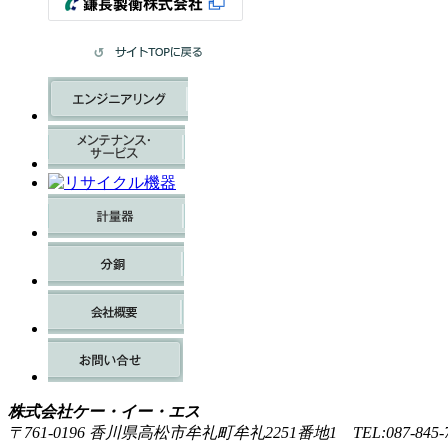
株式会社ケー・イー・エス
〒761-0196 香川県高松市牟礼町牟礼2251番地1 TEL:087-845-7490(